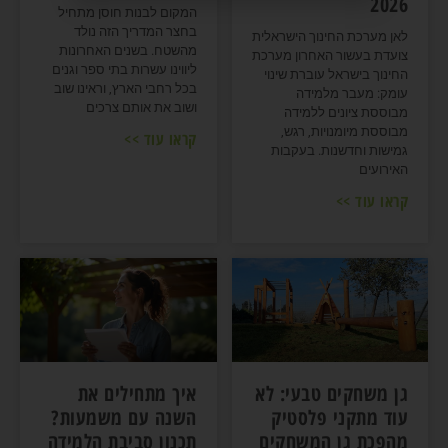
2026
המקום לבנות חוסן מתחיל
בחצר המדריך הזה נולד
לאן מערכת החינוך הישראלית
מהשטח. בשנים האחרונות
צועדת בעשור האחרון מערכת
ליווינו עשרות בתי ספר וגנים
החינוך בישראל עוברת שינוי
בכל רחבי הארץ, וראינו שוב
עומק: מעבר מלמידה
ושוב את אותם צרכים
מבוססת ציונים ללמידה
מבוססת מיומנויות, רגש,
קראו עוד >>
גמישות וחדשנות. בעקבות
האירועים
קראו עוד >>
גן משחקים טבעי: לא
איך מתחילים את
עוד מתקני פלסטיק
השנה עם משמעות?
מהפכת גן המשחקים
תכנון סביבת הלמידה