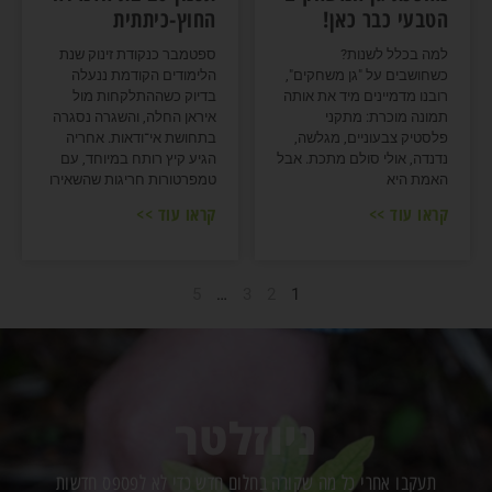
הטבעי כבר כאן!
החוץ-כיתתית
למה בכלל לשנות?
ספטמבר כנקודת זינוק שנת
כשחושבים על "גן משחקים",
הלימודים הקודמת ננעלה
רובנו מדמיינים מיד את אותה
בדיוק כשההתלקחות מול
תמונה מוכרת: מתקני
איראן החלה, והשגרה נסגרה
פלסטיק צבעוניים, מגלשה,
בתחושת אי־ודאות. אחריה
נדנדה, אולי סולם מתכת. אבל
הגיע קיץ רותח במיוחד, עם
האמת היא
טמפרטורות חריגות שהשאירו
קראו עוד >>
קראו עוד >>
5
…
3
2
1
ניוזלטר
תעקבו אחרי כל מה שקורה בחלום חדש כדי לא לפספס חדשות