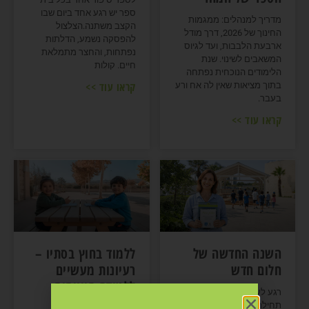
ספר יש רגע אחד ביום שבו
מדריך למנהלים: ממגמות
הקצב משתנה.הצלצול
החינוך של 2026, דרך מודל
להפסקה נשמע, הדלתות
ארבעת הלבבות, ועד לגיוס
נפתחות, והחצר מתמלאת
המשאבים לשינוי. שנת
חיים. קולות
הלימודים הנוכחית נפתחה
קראו עוד >>
בתוך מציאות שאין לה אח ורע
בעבר.
קראו עוד >>
השנה החדשה של
ללמוד בחוץ בסתיו –
חלום חדש
רעיונות מעשיים
ללמידה חווייתית
רגע לעצור, לדייק, ולבחור כיוון
בחצר בית הספר
תחילתה של שנה אזרחית