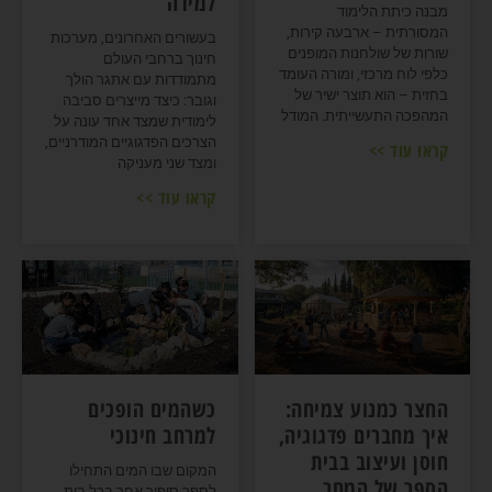
למידה
מבנה כיתת הלימוד
המסורתית – ארבעה קירות,
בעשורים האחרונים, מערכות
שורות של שולחנות המופנים
חינוך ברחבי העולם
כלפי לוח מרכזי, ומורה העומד
מתמודדות עם אתגר הולך
בחזית – הוא תוצר ישיר של
וגובר: כיצד מייצרים סביבה
המהפכה התעשייתית. המודל
לימודית שמצד אחד עונה על
הצרכים הפדגוגיים המודרניים,
קראו עוד >>
ומצד שני מעניקה
קראו עוד >>
החצר כמנוע צמיחה:
כשהמים הופכים
איך מחברים פדגוגיה,
למרחב חינוכי
חוסן ועיצוב בבית
המקום שבו המים התחילו
הספר של המחר
לספר סיפור אחר בכל בית