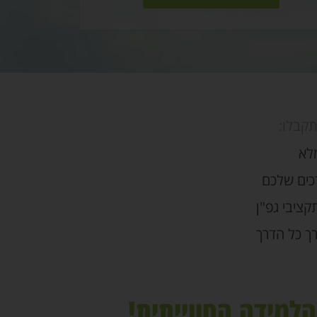
קבלו:
מלא
כים שלכם
קציבי גפ"ן
ך כל הדרך
למידה החווייתית!