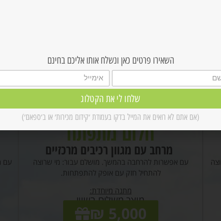
מסלולי התאמה:
השאירו פרטים כאן ונשלח אותו אליכם בחינם
שלחו לי את הקטלוג
(אם אתם לא רואים את המייל בדקו בעמודת ׳קידום מכירות׳ או ב׳ספאם׳)
חלום מתפתח
מרחב עם מגוון רכיבים מרכזיים
וצה
עם אפשרות להרחבה בהמשך. מושלם עבור: מי שרוצה
עם ה
להתחיל חזק עם אופק להתפתחות.
מתנה מיוחדת:
מוצר משלים בשווי
5,000 ₪