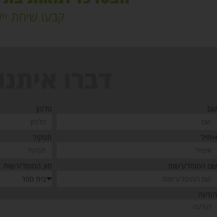
קבעו שיחת ייע
דברו איתנו!
שם
טלפון
אימייל
תפקיד
שם המוסד/רשות
סוג המוסד/רשות
הודעה