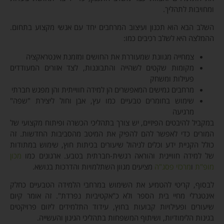
ומחויבות לתהליך.
השלב הבא הוא תכנון ועיצוב המרחבים יחד עם אנשי מקצוע בתחום.
ההמלצה היא לשלב רכיבים כמו:
צמחייה מגוונת שמעוררת את החושים ומזמנת אינטראקציה
מקומות שקטים לשהייה והתבוננות, לצד אזורים המעודדים
פעילות ומשחק
מרחבים גמישים המאפשרים הן למידה חווייתית והן מפגש חברתי
שימוש בחומרים טבעיים כמו עץ, אבן וחול ליצירת "שפה"
מרגיעה
במקביל להיבטים הפיזיים, יש צורך בתהליכי הכשרה ופיתוח מקצועי של
המורים כדי לאפשר להם להפיק את המיטב מהסביבות החדשות. זה
כולל הקניית ידע וכלים לניהול שיעורים בכיתות חוץ, שימוש במתודות
של למידה חוויינית והוראה רגשית-חברתית בטבע. ארגונים כמו
מכון
מופ"ת
ו
מרכזי פסג"ה
מציעים מגוון השתלמויות והדרכות בנושא.
לבסוף, קריטי להטמיע את השימוש במרחבי הלמידה הטבעיים כחלק
אינטגרלי מחיי בית הספר ולא כ"אקטיביות נפרדת". זה אומר קיום
שיעורים ופעילויות קבועות בחוץ, עידוד התלמידים ליזום פרויקטים
בגינות הלימודיות, ושיתוף המשפחות בתהליכי הגינון והעשייה.