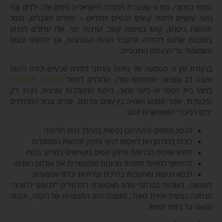
ומתח בטחוני, כמו זו שעוברת החברה הישראלית בימים אלו, ילדים ובני
נוער עשויים לחוות קשיים רגשיים ייחודיים – פחדים מוגברים, חוסר
תחושת ביטחון, קושי בוויסות קשב וערנות יתר. אלו עלולים לפגוע
במוכנות שלהם ללמידה ולהגביר בעיות התנהגות, וכך להוסיף עומס
משמעותי על הצוותים החינוכיים.
בנקודת זמן זו, הטמעה של כיתות ומרחבי למידה טבעיים יכולה להוות
מענה רב עוצמה. מתחמים כאלו, הכוללים למשל
"חממות לימודיות"
בחצר בית הספר או ביער סמוך, כיתות המשלבות עציצים, גינות ירק
ופינות חי, ואזורי מפגש ושהייה בין עצים ופרחים, יוצרים עבור התלמידים
"כיסי רגיעה" המאפשרים להם:
להפיג מתחים ולהתרענן נפשית במהלך היום הלימודי
לזכות בהזדמנויות לוויסות רגשי וחיזוק תחושת המסוגלות
לחוש שייכות חברתית ולחזק יחסים בינאישיים במרחב בטוח
להיחשף לחוויות חושיות מגוונות שמעשירות את עולמם הפנימי
לבטא רגשות ומחשבות בדרכים יצירתיות ובלתי אמצעיות
למעשה, השהייה במרחבי טבע מאפשרת לתלמידים "לנשום לרווחה"
מבחינה נפשית ופיזית כאחד, ומזמנת להם התנסויות של הקלה, תקווה
והנאה על בסיס יומיומי.