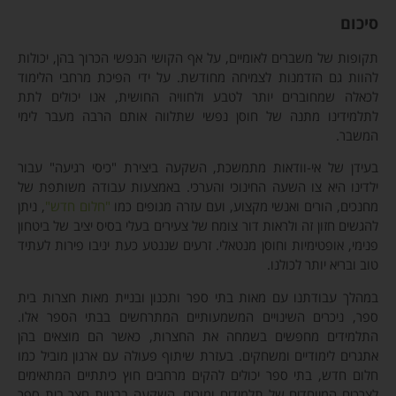
סיכום
תקופות של משברים לאומיים, על אף הקושי הנפשי הכרוך בהן, יכולות
להוות גם הזדמנות לצמיחה מחודשת. על ידי הפיכת מרחבי הלימוד
לכאלה שמחוברים יותר לטבע ולחוויה החושית, אנו יכולים לתת
לתלמידינו מתנה של חוסן נפשי שתלווה אותם הרבה מעבר לימי
המשבר.
בעידן של אי-וודאות מתמשכת, השקעה ביצירת "כיסי רגיעה" עבור
ילדינו היא צו השעה החינוכי והערכי. באמצעות עבודה משותפת של
מחנכים, הורים ואנשי מקצוע, ועם עזרה מגופים כמו
"חלום חדש"
, ניתן
להגשים חזון זה ולראות דור צומח של צעירים בעלי בסיס יציב של ביטחון
פנימי, אופטימיות וחוסן מנטאלי. זרעים שננטע כעת יניבו פירות לעתיד
טוב ובריא יותר לכולנו.
במהלך עבודתנו עם מאות בתי ספר ותכנון ובניית מאות חצרות בית
ספר, ניכרים השינויים המשמעותיים המתרחשים בבתי הספר אלו.
התלמידים מחפשים בשמחה את החצרות, כאשר הם מוצאים בהן
אתגרים לימודיים ומשחקים. בעזרת שיתוף פעולה עם ארגון מוביל כמו
חלום חדש, בתי ספר יכולים להקים מרחבים חוץ כיתתיים המתאימים
לצרכים המיוחדים של תלמידים ומורים. השקעה בבניית חצר בית ספר