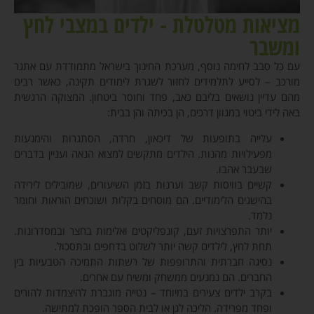
מציאות מטלטלת - ילדים במצבי לחץ
ומשבר
עם כל סבב לחימה נוסף, מערכת החינוך בישראל מתמודדת עם אתגר
מורכב – לסייע לתלמידים לחזור לשגרת לימודים תקינה, כאשר רבים
מהם עדיין נושאים בליבם כאב, פחד וחוסר ביטחון. המצוקה הרגשית
באה לידי ביטוי במגוון דרכים, הן בכיתה והן בבית:
עלייה בתופעות של דיכאון, חרדה, הסתגרות והימנעות
מפעילויות מהנות. הילדים מתקשים למצוא הנאה ועניין בדברים
שבעבר אהבו.
קשיים בוויסות קשב וערנות בזמן השיעורים, שמובילים לירידה
בהישגים הלימודיים. הם מוסחים בקלות ושוכחים הוראות וחומר
נלמד.
יותר התפרצויות זעם, קונפליקטים ואלימות בחצר ובמסדרונות.
תחת לחץ, לילדים קשה יותר לשלוט בדחפים ובתסכול.
נסיגה חברתית והתרופפות של רשתות התמיכה הטבעיות בין
החברים. הם נמנעים ממשחק ומשיח עם אחרים.
בקרב ילדים צעירים במיוחד – נטייה מוגברת להיצמדות להורים
ופחד מפרידה. הליכה לגן או לבית הספר הופכת למתישה.