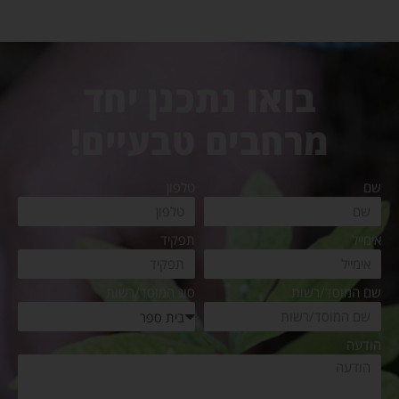
בואו נתכנן יחד
מרחבים טבעיים!
שם
טלפון
אימייל
תפקיד
שם המוסד/רשות
סוג המוסד/רשות
הודעה