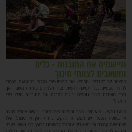
מיישמים את התובנות - כלים
ומשאבים לצוותי חינוך
הסיפור של "הדרים" ממחיש את הפוטנציאל הגלום בהטמעת מרחבי
למידה טבעיים ככלי תמיכה רגשית עבור תלמידים בעתות משבר. אך
כיצד מוסדות חינוך נוספים יכולים לתרגם את התובנות הללו לידי
מעשה?
הצעד הראשון הוא מיפוי צורכי וחוזקות בית הספר – באיזה אזורים בחצר
או בשטח הסמוך יש אפשרות להקים כיתות חוץ או גינות? אילו
שותפויות קהילתיות ומשאבים עומדים לרשותנו לצורך כך? חשוב לערב
את התלמידים והצוות כבר משלב התכנון, כדי לייצר תחושת בעלות