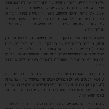
על בריאות הנפש, במיוחד בהקשר של התמודדות עם לחץ וטראומה.
מחקר מאוניברסיטת מישיגן הראה ששהייה בשמורת טבע משפרת פי
שניים את יכולות הריכוז והקשב, בהשוואה לשהייה במרכז העיר או
במנוחה בבית. החוקרים מסבירים זאת דרך "תיאוריית שיקום הקשב",
לפיה לסביבה הטבעית מאפיינים ייחודיים שמאפשרים למוח לנוח ולאגור
אנרגיה מחדש.
במקביל, סדרת מחקרים מיפן בדקה את השפעת הטיול ביער על לחץ
ודחק. המדדים הפיזיולוגיים של הנבדקים (לחץ דם, קצב לב, רמות
קורטיזול) הצביעו על ירידה משמעותית ברמות הלחץ לאחר הטיול.
החוקרים משערים שהחשיפה לחומרים כימיים מסוימים בעצים, יחד עם
התנועה באוויר הפתוח, מאותתים למערכת העצבים להיכנס למצב
רגיעה.
בנוסף, מחקר מאוניברסיטת אילינוי הצביע על כך שילדים (במיוחד עם
ADHD) מפגינים כישורים חברתיים טובים יותר במשחק בחוץ, בהשוואה
למשחק בתוך מבנה. השערת החוקרים היא שהאינטראקציה המשותפת
עם אלמנטים טבעיים מאפשרת לילדים ביטוי אישי לצד וויסות חברתי,
באופן חופשי יותר.
לסיכום, נראה שחשיפה של תלמידים למרחבי למידה בטבע יכולה לתמוך