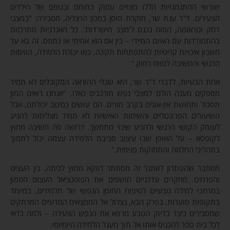
שורשי ההתנהגויות הללו מצויים עמוק במוחם ובגופם של הילדים
הצעירים. ד"ר ענת שר, חוקרת חוסן במכון הרצליה, מסבירה: "במצבי
דחק וטראומה, המוח נכנס ל'מצב הישרדות'. כל האנרגיות מתרכזות
בהתמודדות עם האיום המיידי – בין אם הוא אמיתי או נתפס. זה בא על
חשבון איכויות קריטיות להתפתחות תקינה, כמו יכולת הלמידה, הוויסות
הרגשי והחשיבה לטווח רחוק."
אחת הבעיות, לדברי ד"ר שר, היא שכלי ההוראה המקובלים לא תמיד
מספקים מענה הולם למצבי נפש מורכבים כאלו. "אנחנו רואים המון
תסכול ותחושת אין-אונים בקרב מורים. הם עושים כמיטב יכולתם, אבל
השיעורים הפרונטליים והשיחות האישיות לא תמיד מצליחות להגיע
לעומק הקושי הרגשי ולהניע שינוי מתמשך. דרושה פה חשיבה מחוץ
לקופסא – על האופן שבו עיצוב סביבת הלמידה עצמה יכול לתמוך
בתהליכי החלמה והתחזקות פנימית."
מסתבר שהפתרון לאתגר זה מסתתר דווקא מחוץ לכיתה, בין העצים
והפרחים. מחקרים עדכניים חושפים את הפוטנציאל העצום הטמון
במרחבי למידה טבעיים לטיפוח החוסן הנפשי של תלמידים, במיוחד
בתקופות סוערות. בפרק הבא, נצלול אל הממצאים המדעיים המרתקים
שמסבירים כיצד בדיוק הטבע מרפא את הנפש הצעירה – ולמה כדאי
לכל בית ספר להכניס אותו אל תוך מעגל הלמידה היומיומי.